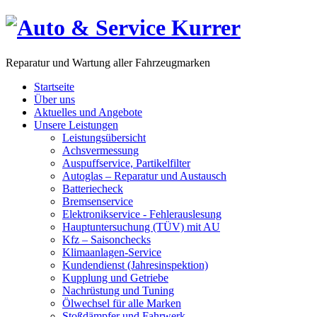
Reparatur und Wartung aller Fahrzeugmarken
Startseite
Über uns
Aktuelles und Angebote
Unsere Leistungen
Leistungsübersicht
Achsvermessung
Auspuffservice, Partikelfilter
Autoglas – Reparatur und Austausch
Batteriecheck
Bremsenservice
Elektronikservice - Fehlerauslesung
Hauptuntersuchung (TÜV) mit AU
Kfz – Saisonchecks
Klimaanlagen-Service
Kundendienst (Jahresinspektion)
Kupplung und Getriebe
Nachrüstung und Tuning
Ölwechsel für alle Marken
Stoßdämpfer und Fahrwerk